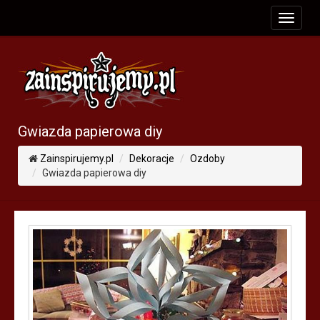
toggle
navigat
Gwiazda papierowa diy
Zainspirujemy.pl
Dekoracje
Ozdoby
Gwiazda papierowa diy