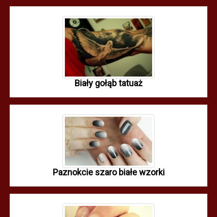
Biały gołąb tatuaż
Paznokcie szaro białe wzorki