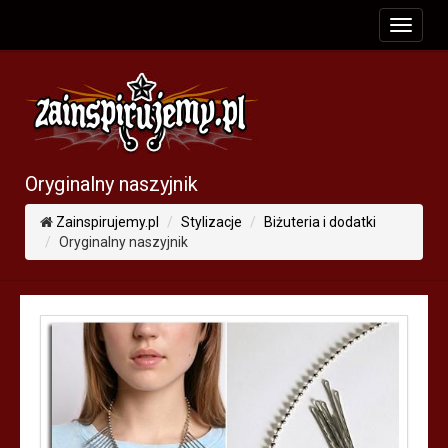
toggle
navigat
Oryginalny naszyjnik
Zainspirujemy.pl
Stylizacje
Biżuteria i dodatki
Oryginalny naszyjnik