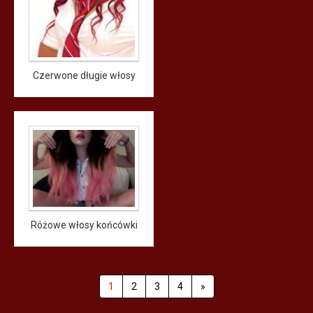
Czerwone długie włosy
Różowe włosy końcówki
1
2
3
4
»