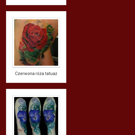
Czerwona róża tatuaż