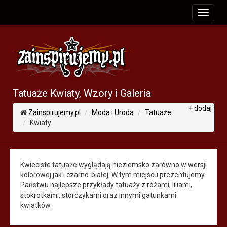
toggle
navigat
Tatuaże Kwiaty, Wzory i Galeria
+ dodaj
Zainspirujemy.pl
Moda i Uroda
Tatuaże
Kwiaty
Kwieciste tatuaże wyglądają nieziemsko zarówno w wersji
kolorowej jak i czarno-białej. W tym miejscu prezentujemy
Państwu najlepsze przykłady tatuaży z różami, liliami,
stokrotkami, storczykami oraz innymi gatunkami
kwiatków.