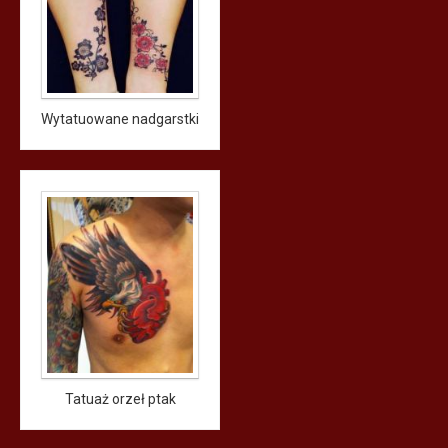
Wytatuowane nadgarstki
Tatuaż orzeł ptak