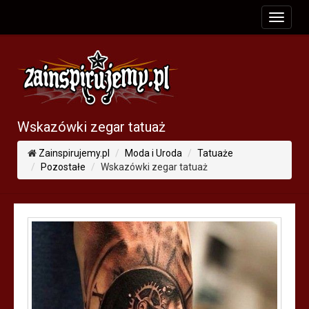
toggle
navigat
Wskazówki zegar tatuaż
Zainspirujemy.pl
Moda i Uroda
Tatuaże
Pozostałe
Wskazówki zegar tatuaż